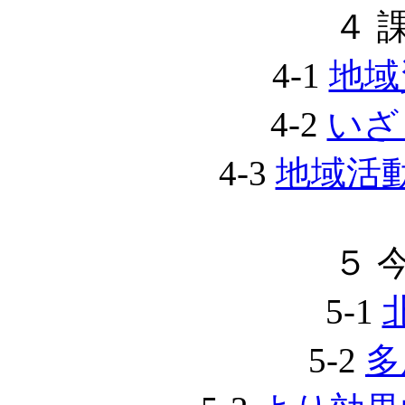
４ 
4-1
地域
4-2
いざ
4-3
地域活
５ 
5-1
5-2
多